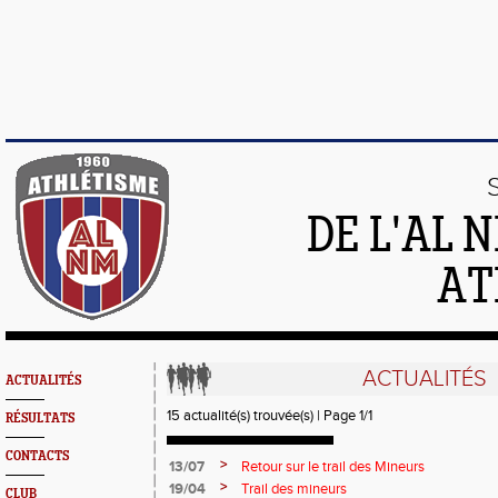
DE L'AL 
AT
ACTUALITÉS
ACTUALITÉS
15 actualité(s) trouvée(s) | Page 1/1
RÉSULTATS
CONTACTS
>
13/07
Retour sur le trail des Mineurs
>
19/04
Trail des mineurs
CLUB