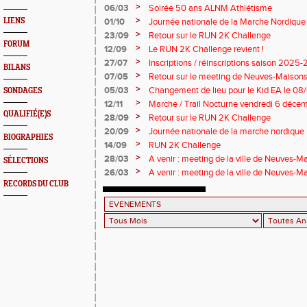
>
06/03
Soirée 50 ans ALNM Athlétisme
>
LIENS
01/10
Journée nationale de la Marche Nordique
>
23/09
Retour sur le RUN 2K Challenge
FORUM
>
12/09
Le RUN 2K Challenge revient !
>
27/07
Inscriptions / réinscriptions saison 2025
BILANS
>
07/05
Retour sur le meeting de Neuves-Maison
>
05/03
Changement de lieu pour le Kid EA le 0
SONDAGES
>
12/11
Marche / Trail Nocturne vendredi 6 déce
QUALIFIÉ(E)S
>
28/09
Retour sur le RUN 2K Challenge
>
20/09
Journée nationale de la marche nordique
BIOGRAPHIES
>
14/09
RUN 2K Challenge
>
28/03
A venir : meeting de la ville de Neuves-Ma
SÉLECTIONS
Règlement et informations
>
26/03
A venir : meeting de la ville de Neuves-Ma
RECORDS DU CLUB