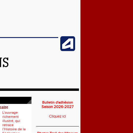
NS
Bulletin d'adhésion
Saison 2026-2027
naire
L'ouvrage
Cliquez ici
richement
illustré, qui
___________________________
retrace
l’Histoire de la