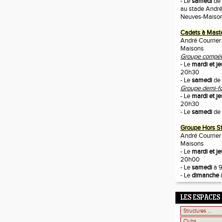
- Le
samedi
de
au stade André
Neuves-Maiso
Cadets à Mast
André Courrier
Maisons
Groupe compétit
- Le
mardi et je
20h30
- Le
samedi
de 
Groupe demi-fo
- Le
mardi et je
20h30
- Le
samedi
de 
Groupe Hors S
André Courrier
Maisons
- Le
mardi et j
20h00
- Le
samedi
à 
- Le
dimanche
LES ESPACES