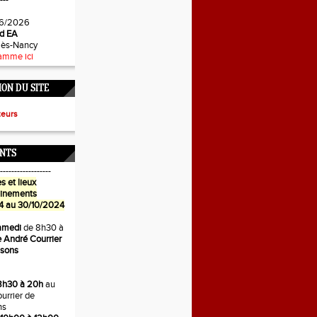
---
6/2026
d EA
-lès-Nancy
amme ici
ON DU SITE
teurs
NTS
------------------
s et lieux
ainements
4 au 30/10/2024
amedi
de 8h30 à
 André Courrier
isons
8h30 à 20h
au
urrier de
ns