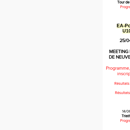
Tour de
Progr
EA
-
P
U1
25/0
MEETING 
DE NEUV
Programme,
inscrip
Résultat
Résultat
14/0
Tria
Progr