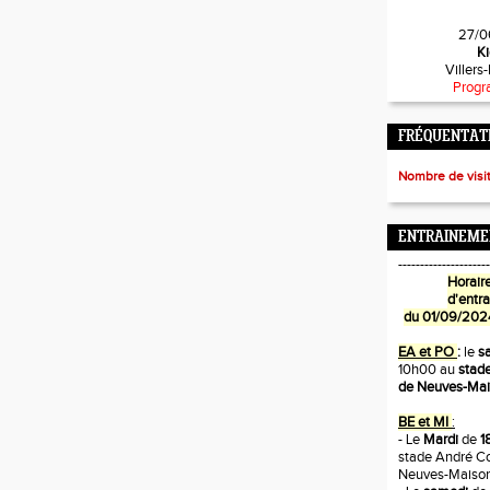
27/0
Ki
Villers
Progr
FRÉQUENTATI
Nombre de visi
ENTRAINEME
---------------------
Horaire
d'entr
du 01/09/202
EA et PO
:
le
s
10h00 au
stade
de Neuves-Ma
BE et MI
:
- Le
Mardi
de
1
stade André Co
Neuves-Maiso