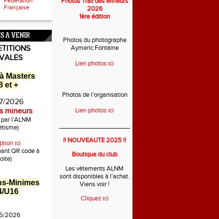
Fédération
Photos Trail des Mineurs
Française
2026
1ère édition
S A VENIR
Photos du photographe
TITIONS
Aymeric Fontaine
IVALES
Lien photos ici
à Masters
 et +
Photos de l'organisation
7/2026
es mineurs
Lien photos ici
é par l'ALNM
___________________________
étisme)
!! NOUVEAUTE 2025 !!
ption ici
nant QR code à
Boutique du club
oite)
Les vêtements ALNM
sont disponibles à l'achat.
ns-Minimes
Viens voir !
4/U16
Cliquez ici
5/2026