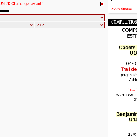
UN 2K Challenge revient !
d'Athlétisme.
COMPETITION
COMPE
EST
Cadets 
U18
04/0
Trail d
(organis
Athl
inscri
(ou en scan
dr
Benjami
U1
25/0