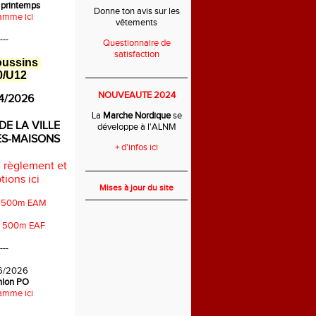
 printemps
Donne ton avis sur les
amme ici
vêtements
---
Questionnaire de
satisfaction
oussins
0/U12
___________________________
NOUVEAUTE 2024
4/2026
La
Marche Nordique
se
DE LA VILLE
développe à l'ALNM
ES-MAISONS
+ d'infos ici
 règlement et
___________________________
tions ici
Mises à jour du site
s 500m EAM
s 500m EAF
---
6/2026
thlon PO
amme ici