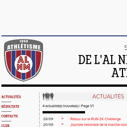
DE L'AL 
AT
ACTUALITÉS
ACTUALITÉS
4 actualité(s) trouvée(s) | Page 1/1
RÉSULTATS
CONTACTS
>
28/09
Retour sur le RUN 2K Challenge
>
20/09
Journée nationale de la marche nor
CLUB