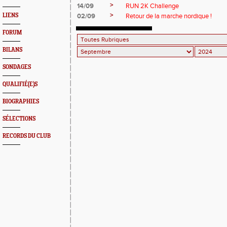
>
14/09
RUN 2K Challenge
>
LIENS
02/09
Retour de la marche nordique !
FORUM
BILANS
SONDAGES
QUALIFIÉ(E)S
BIOGRAPHIES
SÉLECTIONS
RECORDS DU CLUB