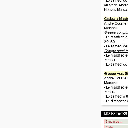
- Le
samedi
de
au stade André
Neuves-Maiso
Cadets à Mast
André Courrier
Maisons
Groupe compétit
- Le
mardi et je
20h30
- Le
samedi
de 
Groupe demi-fo
- Le
mardi et je
20h30
- Le
samedi
de 
Groupe Hors S
André Courrier
Maisons
- Le
mardi et j
20h00
- Le
samedi
à 
- Le
dimanche
LES ESPACES