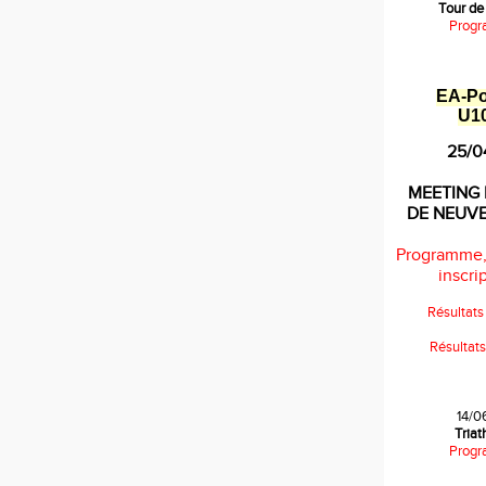
Tour de
Progr
EA
-
P
U1
25/0
MEETING 
DE NEUV
Programme,
inscrip
Résultat
Résultat
14/0
Tria
Progr