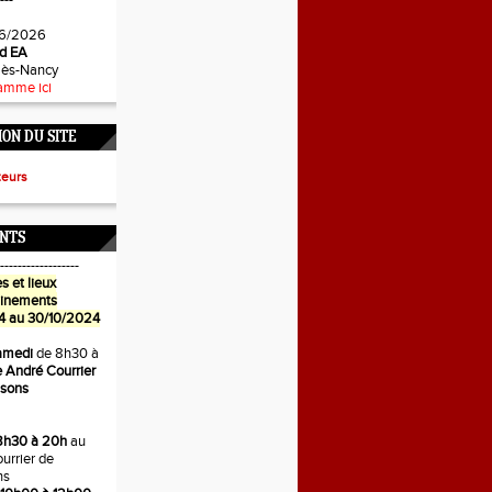
---
6/2026
d EA
-lès-Nancy
amme ici
ON DU SITE
teurs
NTS
------------------
s et lieux
ainements
4 au 30/10/2024
amedi
de 8h30 à
 André Courrier
isons
8h30 à 20h
au
urrier de
ns