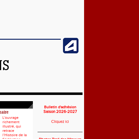
NS
Bulletin d'adhésion
Saison 2026-2027
naire
L'ouvrage
Cliquez ici
richement
illustré, qui
___________________________
retrace
l’Histoire de la