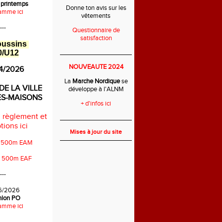
 printemps
Donne ton avis sur les
amme ici
vêtements
---
Questionnaire de
satisfaction
oussins
0/U12
___________________________
NOUVEAUTE 2024
4/2026
La
Marche Nordique
se
DE LA VILLE
développe à l'ALNM
ES-MAISONS
+ d'infos ici
 règlement et
___________________________
tions ici
Mises à jour du site
s 500m EAM
s 500m EAF
---
6/2026
thlon PO
amme ici