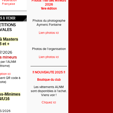
Fédération
Photos Trail des Mineurs
Française
2026
1ère édition
S A VENIR
Photos du photographe
TITIONS
Aymeric Fontaine
IVALES
Lien photos ici
à Masters
 et +
Photos de l'organisation
7/2026
es mineurs
Lien photos ici
é par l'ALNM
___________________________
étisme)
!! NOUVEAUTE 2025 !!
ption ici
nant QR code à
Boutique du club
oite)
Les vêtements ALNM
sont disponibles à l'achat.
ns-Minimes
Viens voir !
4/U16
Cliquez ici
5/2026