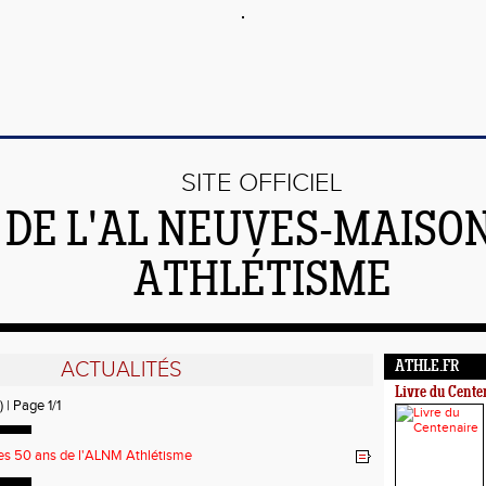
SITE OFFICIEL
DE L'AL NEUVES-MAISO
ATHLÉTISME
ACTUALITÉS
ATHLE.FR
Livre du Cente
) | Page 1/1
es 50 ans de l'ALNM Athlétisme