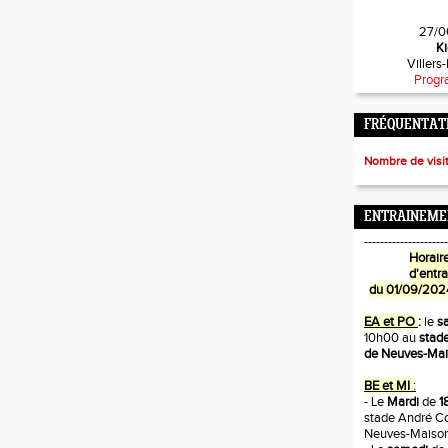
27/0
Ki
Villers
Progr
FRÉQUENTATI
Nombre de visi
ENTRAINEME
---------------------
Horaire
d'entr
du 01/09/202
EA et PO
:
le
s
10h00 au
stade
de Neuves-Ma
BE et MI
:
- Le
Mardi
de
1
stade André Co
Neuves-Maiso