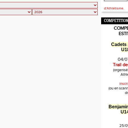
d'Athlétisme.
COMPETITION
COMPE
EST
Cadets 
U18
04/0
Trail d
(organis
Athl
inscri
(ou en scan
dr
Benjami
U1
25/0