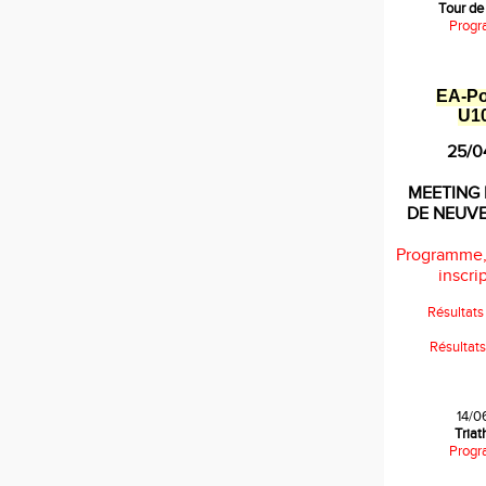
Tour de
Progr
EA
-
P
U1
25/0
MEETING 
DE NEUV
Programme,
inscrip
Résultat
Résultat
14/0
Tria
Progr