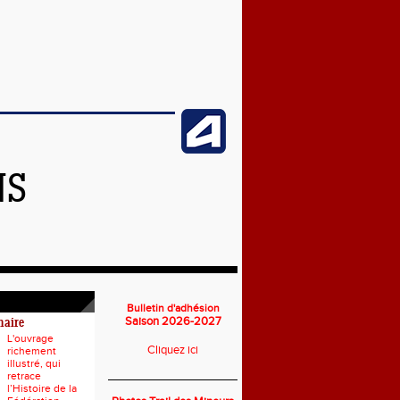
NS
Bulletin d'adhésion
Saison 2026-2027
naire
L'ouvrage
Cliquez ici
richement
illustré, qui
___________________________
retrace
l’Histoire de la