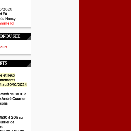
---
6/2026
d EA
-lès-Nancy
amme ici
ON DU SITE
teurs
NTS
------------------
s et lieux
ainements
4 au 30/10/2024
amedi
de 8h30 à
 André Courrier
isons
8h30 à 20h
au
urrier de
ns