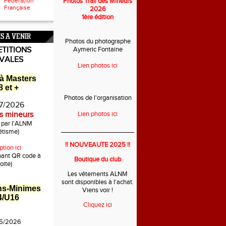
Fédération
Photos Trail des Mineurs
Française
2026
1ère édition
S A VENIR
Photos du photographe
TITIONS
Aymeric Fontaine
IVALES
Lien photos ici
à Masters
 et +
Photos de l'organisation
7/2026
es mineurs
Lien photos ici
é par l'ALNM
___________________________
étisme)
!! NOUVEAUTE 2025 !!
ption ici
nant QR code à
Boutique du club
oite)
Les vêtements ALNM
sont disponibles à l'achat.
ns-Minimes
Viens voir !
4/U16
Cliquez ici
5/2026