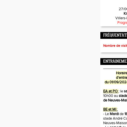
27/0
Ki
Villers
Progr
FRÉQUENTATI
Nombre de visi
ENTRAINEME
---------------------
Horaire
d'entr
du 01/09/202
EA et PO
:
le
s
10h00 au
stade
de Neuves-Ma
BE et MI
:
- Le
Mardi
de
1
stade André Co
Neuves-Maiso