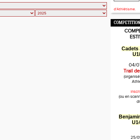
d'Athlétisme.
COMPETITION
COMPE
EST
Cadets 
U18
04/0
Trail d
(organis
Athl
inscri
(ou en scan
dr
Benjami
U1
25/0