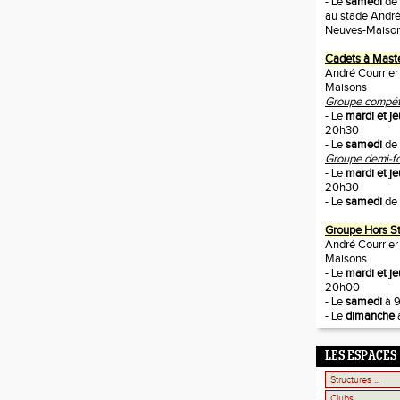
- Le
samedi
de
au stade André
Neuves-Maiso
Cadets à Mast
André Courrier
Maisons
Groupe compétit
- Le
mardi et je
20h30
- Le
samedi
de 
Groupe demi-fo
- Le
mardi et je
20h30
- Le
samedi
de 
Groupe Hors S
André Courrier
Maisons
- Le
mardi et j
20h00
- Le
samedi
à 
- Le
dimanche
LES ESPACES