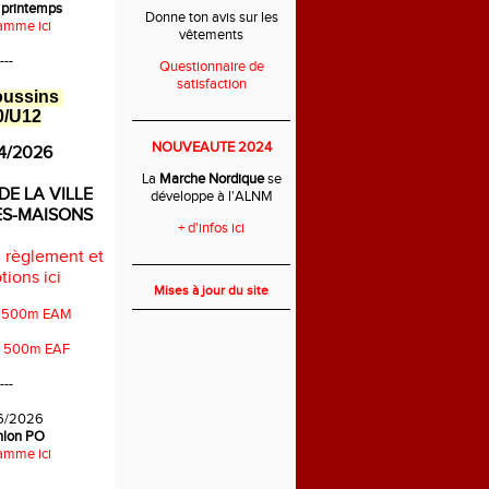
 printemps
Donne ton avis sur les
amme ici
vêtements
---
Questionnaire de
satisfaction
oussins
0/U12
___________________________
NOUVEAUTE 2024
4/2026
La
Marche Nordique
se
DE LA VILLE
développe à l'ALNM
ES-MAISONS
+ d'infos ici
 règlement et
___________________________
tions ici
Mises à jour du site
s 500m EAM
s 500m EAF
---
6/2026
thlon PO
amme ici