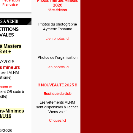
Fédération
Photos Trail des Mineurs
Française
2026
1ère édition
S A VENIR
Photos du photographe
TITIONS
Aymeric Fontaine
IVALES
Lien photos ici
à Masters
 et +
Photos de l'organisation
7/2026
es mineurs
Lien photos ici
é par l'ALNM
___________________________
étisme)
!! NOUVEAUTE 2025 !!
ption ici
nant QR code à
Boutique du club
oite)
Les vêtements ALNM
sont disponibles à l'achat.
ns-Minimes
Viens voir !
4/U16
Cliquez ici
5/2026