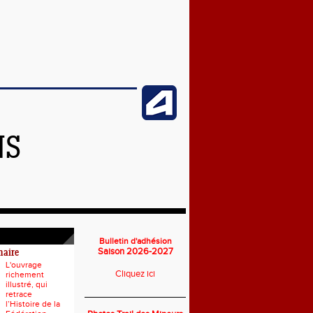
NS
Bulletin d'adhésion
Saison 2026-2027
naire
L'ouvrage
Cliquez ici
richement
illustré, qui
___________________________
retrace
l’Histoire de la