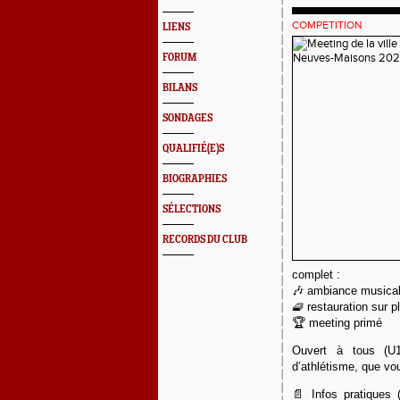
COMPETITION
LIENS
FORUM
BILANS
SONDAGES
QUALIFIÉ(E)S
BIOGRAPHIES
SÉLECTIONS
RECORDS DU CLUB
complet :
🎶 ambiance musica
🧇 restauration sur p
🏆 meeting primé
Ouvert à tous (U1
d’athlétisme, que vo
📄 Infos pratiques (