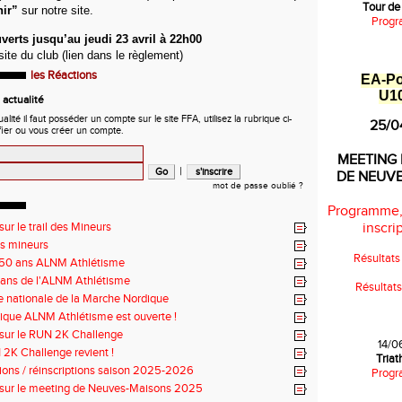
Tour de
nir”
sur notre site.
Progr
rts jusqu’au jeudi 23 avril à 22h00
 site du club (lien dans le règlement)
les Réactions
EA
-
P
U1
actualité
ité il faut posséder un compte sur le site FFA, utilisez la rubrique ci-
25/0
fier ou vous créer un compte.
MEETING 
|
DE NEUV
mot de passe oublié ?
Programme,
sur le trail des Mineurs
inscrip
es mineurs
Résultat
 50 ans ALNM Athlétisme
 ans de l'ALNM Athlétisme
Résultat
e nationale de la Marche Nordique
ique ALNM Athlétisme est ouverte !
 sur le RUN 2K Challenge
14/0
2K Challenge revient !
Tria
tions / réinscriptions saison 2025-2026
Progr
 sur le meeting de Neuves-Maisons 2025