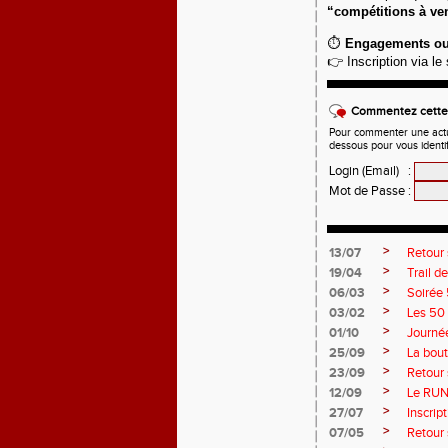
“compétitions à ve
⏱️
Engagements ouve
👉 Inscription via le
Commentez cette 
Pour commenter une actual
dessous pour vous identi
Login (Email)
:
Mot de Passe
:
>
13/07
Retour 
>
19/04
Trail d
>
06/03
Soirée
>
03/02
Les 50
>
01/10
Journé
>
25/09
La bout
>
23/09
Retour
>
12/09
Le RUN 
>
27/07
Inscrip
>
07/05
Retour