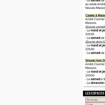
- Le
samedi
de
au stade André
Neuves-Maiso
Cadets à Mast
André Courrier
Maisons
Groupe compétit
- Le
mardi et je
20h30
- Le
samedi
de 
Groupe demi-fo
- Le
mardi et je
20h30
- Le
samedi
de 
Groupe Hors S
André Courrier
Maisons
- Le
mardi et j
20h00
- Le
samedi
à 
- Le
dimanche
LES ESPACES