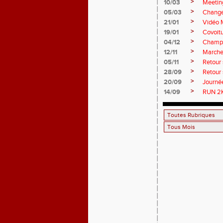
>
10/03
Meetin
>
05/03
Change
>
21/01
Vidéo 
>
19/01
Covoit
>
04/12
Champi
>
12/11
Marche 
>
05/11
Retour 
>
28/09
Retour
>
20/09
Journée
>
14/09
RUN 2K