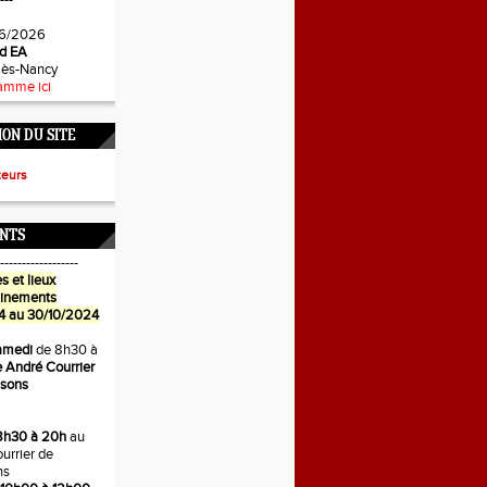
---
6/2026
d EA
-lès-Nancy
amme ici
ON DU SITE
teurs
NTS
------------------
s et lieux
ainements
4 au 30/10/2024
amedi
de 8h30 à
 André Courrier
isons
8h30 à 20h
au
urrier de
ns