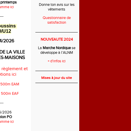
 printemps
Donne ton avis sur les
amme ici
vêtements
---
Questionnaire de
satisfaction
oussins
0/U12
___________________________
NOUVEAUTE 2024
4/2026
La
Marche Nordique
se
DE LA VILLE
développe à l'ALNM
ES-MAISONS
+ d'infos ici
 règlement et
___________________________
tions ici
Mises à jour du site
s 500m EAM
s 500m EAF
---
6/2026
thlon PO
amme ici