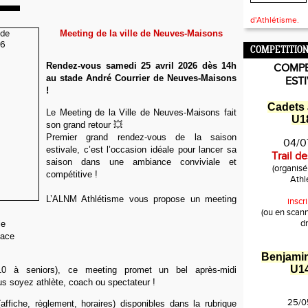
d'Athlétisme.
Meeting de la ville de Neuves-Maisons
COMPETITION
Rendez-vous samedi 25 avril 2026 dès 14h
COMPE
au stade André Courrier de Neuves-Maisons
EST
!
Cadets 
Le Meeting de la Ville de Neuves-Maisons fait
U18
son grand retour 💥
Premier grand rendez-vous de la saison
04/0
estivale, c’est l’occasion idéale pour lancer sa
Trail d
saison dans une ambiance conviviale et
(organis
compétitive !
Athl
L’ALNM Athlétisme vous propose un meeting
inscri
(ou en scan
dr
le
lace
Benjami
U1
0 à seniors), ce meeting promet un bel après-midi
us soyez athlète, coach ou spectateur !
25/0
affiche, règlement, horaires) disponibles dans la rubrique