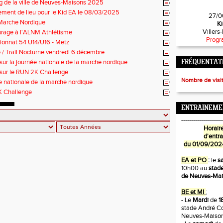
g de la ville de Neuves-Maisons 2025
ment de lieu pour le Kid EA le 08/03/2025
27/0
Marche Nordique
Ki
Villers
urage à l'ALNM Athlétisme
Progr
onnat 54 U14/U16 - Metz
/ Trail Nocturne vendredi 6 décembre
sur la journée nationale de la marche nordique
FRÉQUENTATI
 sur le RUN 2K Challenge
Nombre de visi
 nationale de la marche nordique
 Challenge
ENTRAINEME
---------------------
Horaire
d'entr
du 01/09/202
EA et PO
:
le
s
10h00 au
stade
de Neuves-Ma
BE et MI
:
- Le
Mardi
de
1
stade André Co
Neuves-Maiso