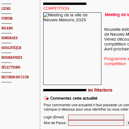
COMPETITION
LIENS
Meeting de l
FORUM
BILANS
Nouvelle édit
de Neuves-Ma
SONDAGES
Venez découv
compétition q
QUALIFIÉ(E)S
Avril prochain
BIOGRAPHIES
Programme et
compétition
SÉLECTIONS
RECORDS DU CLUB
les Réactions
Commentez cette actualité
Pour commenter une actualité il faut posséder un compt
rubrique ci-dessous pour vous identifier ou vous crée
Login (Email)
:
Mot de Passe
: