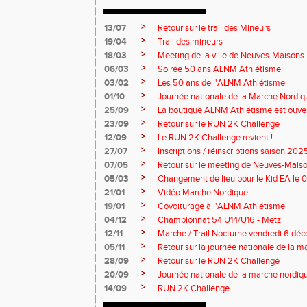
>
13/07
Retour sur le trail des Mineurs
>
19/04
Trail des mineurs
>
18/03
Meeting de la ville de Neuves-Maison
>
06/03
Soirée 50 ans ALNM Athlétisme
>
03/02
Les 50 ans de l'ALNM Athlétisme
>
01/10
Journée nationale de la Marche Nordiq
>
25/09
La boutique ALNM Athlétisme est ouver
>
23/09
Retour sur le RUN 2K Challenge
>
12/09
Le RUN 2K Challenge revient !
>
27/07
Inscriptions / réinscriptions saison 20
>
07/05
Retour sur le meeting de Neuves-Mai
>
05/03
Changement de lieu pour le Kid EA le
>
21/01
Vidéo Marche Nordique
>
19/01
Covoiturage à l'ALNM Athlétisme
>
04/12
Championnat 54 U14/U16 - Metz
>
12/11
Marche / Trail Nocturne vendredi 6 dé
>
05/11
Retour sur la journée nationale de la 
>
28/09
Retour sur le RUN 2K Challenge
>
20/09
Journée nationale de la marche nordiq
>
14/09
RUN 2K Challenge